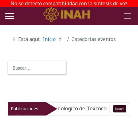
No se detectó compatibilidad con la síntesis de voz
Está aquí:
Inicio
Categorías eventos
Buscar
Type 2 or more characters for r
iza el patrimonio arqueológico de Texcoco
Publicaciones
Nuevo
07-
recientes