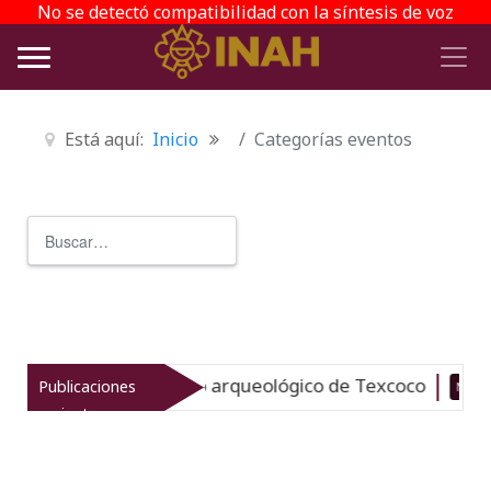
No se detectó compatibilidad con la síntesis de voz
Está aquí:
Inicio
Categorías eventos
Buscar
Type 2 or more characters for r
evitaliza el patrimonio arqueológico de Texcoco
Publicaciones
Nuevo
recientes