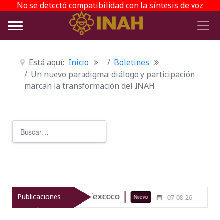
No se detectó compatibilidad con la síntesis de voz
Está aquí:
Inicio
Boletines
Un nuevo paradigma: diálogo y participación
marcan la transformación del INAH
Buscar
Type 2 or more characters for r
queológico de Texcoco
El viaje del
Publicaciones
Nuevo
07-08-26
recientes