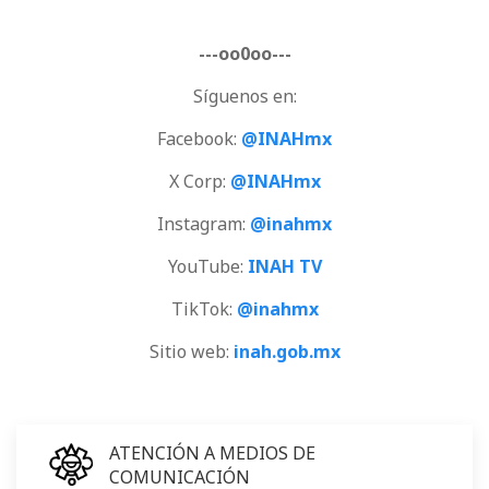
---oo0oo---
Síguenos en:
Facebook:
@INAHmx
X Corp:
@INAHmx
Instagram:
@inahmx
YouTube:
INAH TV
TikTok:
@inahmx
Sitio web:
inah.gob.mx
ATENCIÓN A MEDIOS DE
COMUNICACIÓN