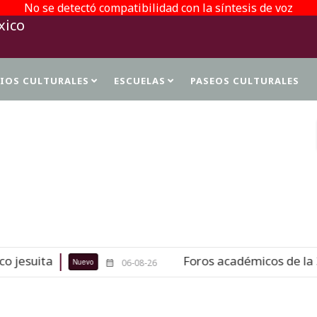
No se detectó compatibilidad con la síntesis de voz
TIOS CULTURALES
ESCUELAS
PASEOS CULTURALES
PROTECCIÓN DE DATOS PERSONALES
Foros académicos de la 37 FILAH celebrar
06-08-26