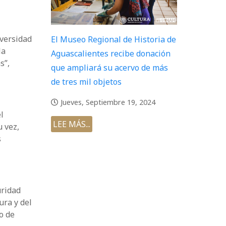
iversidad
El Museo Regional de Historia de
la
Aguascalientes recibe donación
s”,
que ampliará su acervo de más
de tres mil objetos
Jueves, Septiembre 19, 2024
l
LEE MÁS...
u vez,
s
uridad
ura y del
o de