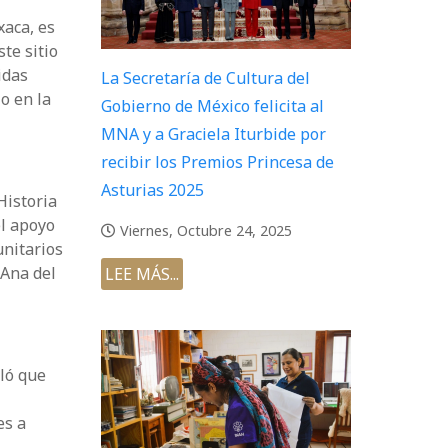
xaca, es
te sitio
idas
La Secretaría de Cultura del
o en la
Gobierno de México felicita al
MNA y a Graciela Iturbide por
recibir los Premios Princesa de
Asturias 2025
Historia
el apoyo
Viernes, Octubre 24, 2025
unitarios
 Ana del
LEE MÁS...
ló que
es a