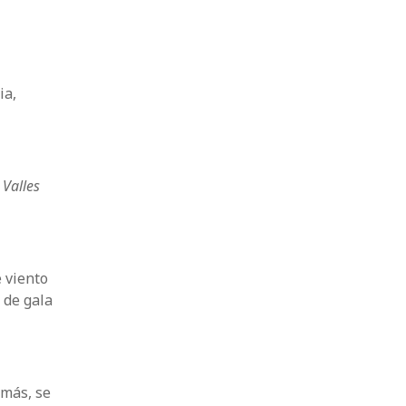
ia,
 Valles
 viento
 de gala
emás, se