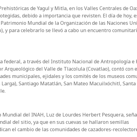
Prehistóricas de Yagul y Mitla, en los Valles Centrales de Oa
tegidas, debido a importancia que revisten. El día de hoy, es
el Patrimonio Mundial de la Organización de las Naciones Un
o), y para celebrarlo se llevó a cabo un encuentro comunitari
a federal, a través del Instituto Nacional de Antropología e 
r Arqueológico del Valle de Tlacolula (Covatlao), contó con 
ridades municipales, ejidales y los comités de los museos com
Larga), Santiago Matatlán, San Mateo Macuilxóchitl, Santa
le.
io Mundial del INAH, Luz de Lourdes Herbert Pesquera, seña
dial del sitio, ya que en sus cuevas se hallaron semillas
ndican el cambio de las comunidades de cazadores-recolector