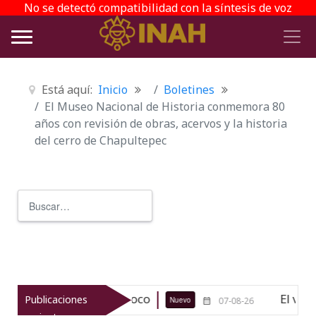
No se detectó compatibilidad con la síntesis de voz
Está aquí:
Inicio
Boletines
El Museo Nacional de Historia conmemora 80
años con revisión de obras, acervos y la historia
del cerro de Chapultepec
Buscar
Type 2 or more characters for r
lógico de Texcoco
El viaje del jík
Publicaciones
Nuevo
07-08-26