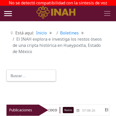
No se detectó compatibilidad con la síntesis de voz
Está aquí:
Inicio
Boletines
El INAH explora e investiga los restos óseos
de una cripta histórica en Hueypoxtla, Estado
de México
Buscar
Type 2 or more characters for r
lógico de Texcoco
El viaje del jí
Publicaciones
Nuevo
07-08-26