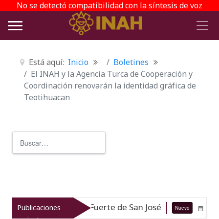
No se detectó compatibilidad con la síntesis de voz
Está aquí:
Inicio
Boletines
El INAH y la Agencia Turca de Cooperación y
Coordinación renovarán la identidad gráfica de
Teotihuacan
Buscar
Type 2 or more characters for r
ubacuática Fuerte de San José
INA
Publicaciones
Nuevo
05-08-26