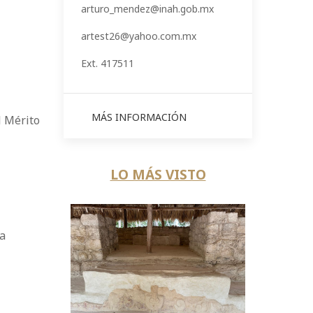
arturo_mendez@inah.gob.mx
artest26@yahoo.com.mx
Ext. 417511
MÁS INFORMACIÓN
l Mérito
LO MÁS VISTO
ca