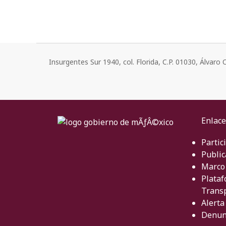
Insurgentes Sur 1940, col. Florida, C.P. 01030, Álvar
Enlace
Partic
Public
Marco 
Plataf
Trans
Alerta
Denun