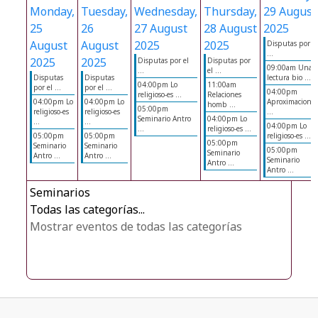
Monday,
Tuesday,
Wednesday,
Thursday,
29 August
25
26
27 August
28 August
2025
August
August
2025
2025
Disputas por el
...
2025
2025
Disputas por el
Disputas por
09:00am Una
...
el ...
Disputas
Disputas
lectura bio ...
04:00pm Lo
11:00am
por el ...
por el ...
04:00pm
religioso-es ...
Relaciones
04:00pm Lo
04:00pm Lo
Aproximaciones
homb ...
05:00pm
religioso-es
religioso-es
...
Seminario Antro
04:00pm Lo
...
...
04:00pm Lo
...
religioso-es ...
05:00pm
05:00pm
religioso-es ...
05:00pm
Seminario
Seminario
05:00pm
Seminario
Antro ...
Antro ...
Seminario
Antro ...
Antro ...
Seminarios
Todas las categorías...
Mostrar eventos de todas las categorías