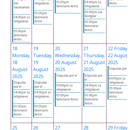
05:00pm
04:00pm Lo
Del
religioso-es
Antro ...
Seminario Antro
religioso-es ...
nacionalism
...
...
...
05:00pm Los
05:00pm
'Arreglos' ...
04:00pm Lo
Seminario
religioso-es
Antro ...
05:00pm
...
Seminario
Antro ...
05:00pm
Seminario
Antro ...
18
19
20
21
22
Friday,
Monday,
Tuesday,
Wednesday,
Thursday,
22 August
18
19
20 August
21 August
2025
August
August
2025
2025
Disputas por el
...
2025
2025
Disputas por el
Disputas por
04:00pm Lo
...
el ...
Disputas
Disputas
religioso-es ...
04:00pm Lo
04:00pm Lo
por el ...
por el ...
05:00pm
religioso-es ...
religioso-es ...
04:00pm Lo
04:00pm Lo
Seminario
05:00pm
05:00pm
religioso-es
religioso-es
Antro ...
Seminario Antro
Seminario
...
...
...
Antro ...
05:00pm
05:00pm
Seminario
Seminario
Antro ...
Antro ...
25
26
27
28
29
Friday,