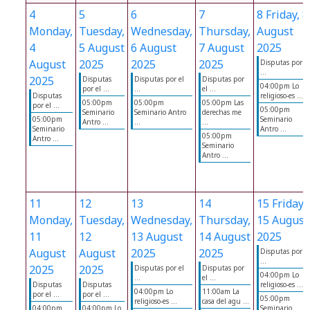
4
5
6
7
8
Friday, 8
Monday,
Tuesday,
Wednesday,
Thursday,
August
4
5 August
6 August
7 August
2025
August
2025
2025
2025
Disputas por el
...
2025
Disputas
Disputas por el
Disputas por
04:00pm Lo
por el ...
...
el ...
Disputas
religioso-es ...
05:00pm
05:00pm
05:00pm Las
por el ...
05:00pm
Seminario
Seminario Antro
derechas me
05:00pm
Seminario
Antro ...
...
...
Seminario
Antro ...
05:00pm
Antro ...
Seminario
Antro ...
11
12
13
14
15
Friday,
Monday,
Tuesday,
Wednesday,
Thursday,
15 August
11
12
13 August
14 August
2025
August
August
2025
2025
Disputas por el
...
2025
2025
Disputas por el
Disputas por
04:00pm Lo
...
el ...
Disputas
Disputas
religioso-es ...
04:00pm Lo
11:00am La
por el ...
por el ...
05:00pm
religioso-es ...
casa del agu ...
04:00pm
04:00pm Lo
Seminario