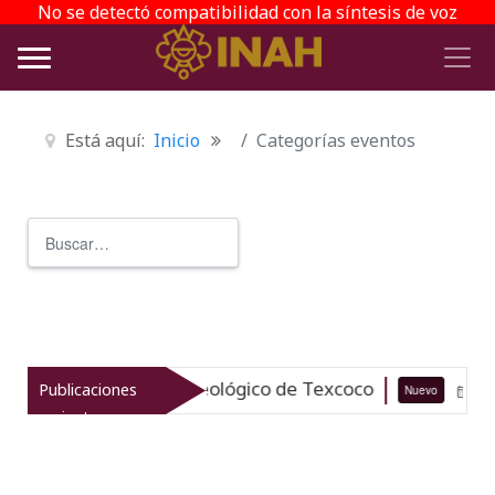
No se detectó compatibilidad con la síntesis de voz
Está aquí:
Inicio
Categorías eventos
Buscar
Type 2 or more characters for r
za el patrimonio arqueológico de Texcoco
Publicaciones
Nuevo
07-08-
recientes