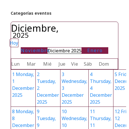
Categorías eventos
Diciembre,
2025
Hoy
Noviembre
Enero
Diciembre 2025
Lun
Mar
Mié
Jue
Vie
Sáb
Dom
1
Monday,
2
3
4
5
Frida
1
Tuesday,
Wednesday,
Thursday,
Decem
December
2
3
4
2025
2025
December
December
December
2025
2025
2025
8
Monday,
9
10
11
12
Frid
8
Tuesday,
Wednesday,
Thursday,
12
December
9
10
11
Decem