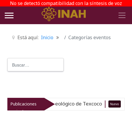
No se detectó compatibilidad con la síntesis de voz
Está aquí:
Inicio
Categorías eventos
Buscar
Type 2 or more characters for r
iza el patrimonio arqueológico de Texcoco
Publicaciones
Nuevo
07-
recientes