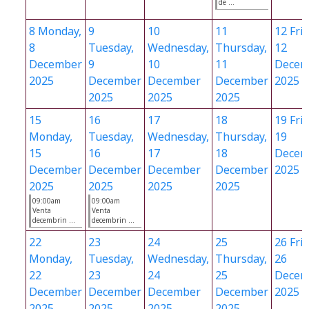
de ...
8
Monday,
9
10
11
12
Frid
8
Tuesday,
Wednesday,
Thursday,
12
December
9
10
11
Decem
2025
December
December
December
2025
2025
2025
2025
15
16
17
18
19
Frid
Monday,
Tuesday,
Wednesday,
Thursday,
19
15
16
17
18
Decem
December
December
December
December
2025
2025
2025
2025
2025
09:00am
09:00am
Venta
Venta
decembrin ...
decembrin ...
22
23
24
25
26
Frid
Monday,
Tuesday,
Wednesday,
Thursday,
26
22
23
24
25
Decem
December
December
December
December
2025
2025
2025
2025
2025