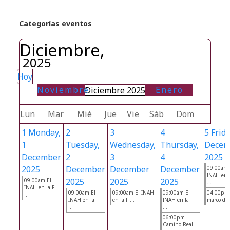
Categorías eventos
Diciembre,
2025
Hoy
Noviembre
Enero
Diciembre 2025
Lun
Mar
Mié
Jue
Vie
Sáb
Dom
1
Monday,
2
3
4
5
Frida
1
Tuesday,
Wednesday,
Thursday,
Decem
December
2
3
4
2025
2025
December
December
December
09:00am 
INAH en l
2025
2025
2025
09:00am El
...
INAH en la F
09:00am El
09:00am El INAH
09:00am El
04:00pm 
...
INAH en la F
en la F ...
INAH en la F
marco de .
...
...
06:00pm
Camino Real