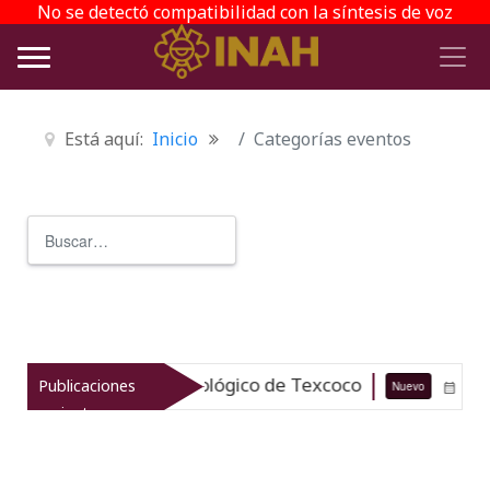
No se detectó compatibilidad con la síntesis de voz
Está aquí:
Inicio
Categorías eventos
Buscar
Type 2 or more characters for r
a el patrimonio arqueológico de Texcoco
Publicaciones
Nuevo
07-08-
recientes