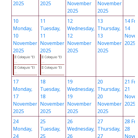
2025
2025
November
November
2025
2025
10
11
12
13
14
Fri
Monday,
Tuesday,
Wednesday,
Thursday,
14
10
11
12
13
Nove
November
November
November
November
2025
2025
2025
2025
2025
II Coloquio "El
II Coloquio "El
...
...
II Coloquio "El
II Coloquio "El
...
...
17
18
19
20
21
Fri
Monday,
Tuesday,
Wednesday,
Thursday,
21
17
18
19
20
Nove
November
November
November
November
2025
2025
2025
2025
2025
24
25
26
27
28
Fri
Monday,
Tuesday,
Wednesday,
Thursday,
28
24
25
26
27
Nove