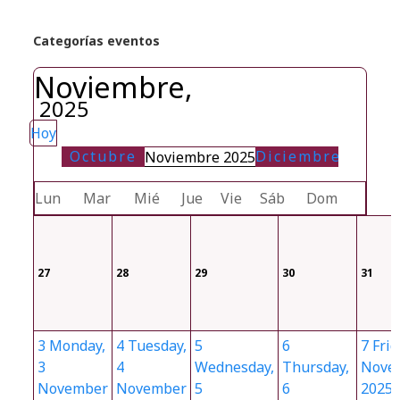
Categorías eventos
Noviembre,
2025
Hoy
Octubre
Diciembre
Noviembre 2025
Lun
Mar
Mié
Jue
Vie
Sáb
Dom
27
28
29
30
31
3
Monday,
4
Tuesday,
5
6
7
Frid
3
4
Wednesday,
Thursday,
Nove
November
November
5
6
2025