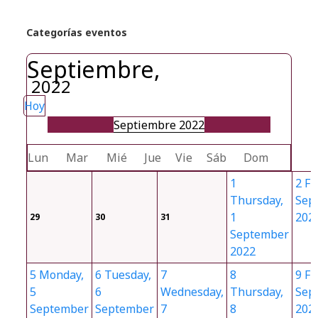
Categorías eventos
Septiembre,
2022
Hoy
Septiembre 2022
Lun
Mar
Mié
Jue
Vie
Sáb
Dom
1
2
Fr
Thursday,
Sep
1
202
29
30
31
September
2022
5
Monday,
6
Tuesday,
7
8
9
Fr
5
6
Wednesday,
Thursday,
Sep
September
September
7
8
202