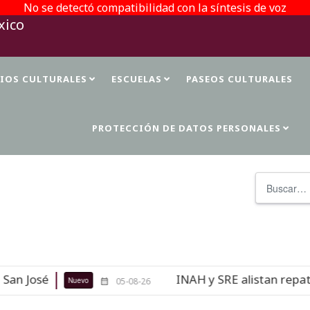
No se detectó compatibilidad con la síntesis de voz
TIOS CULTURALES
ESCUELAS
PASEOS CULTURALES
PROTECCIÓN DE DATOS PERSONALES
Buscar
 José
INAH y SRE alistan repatriac
Nuevo
05-08-26