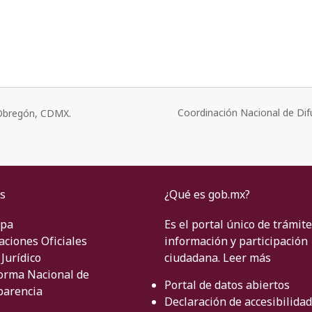
Coordinación Nacional de Dif
o Obregón, CDMX.
s
¿Qué es gob.mx?
ipa
Es el portal único de trámite
aciones Oficiales
información y participación
Jurídico
ciudadana.
Leer más
orma Nacional de
Portal de datos abiertos
parencia
Declaración de accesibilidad