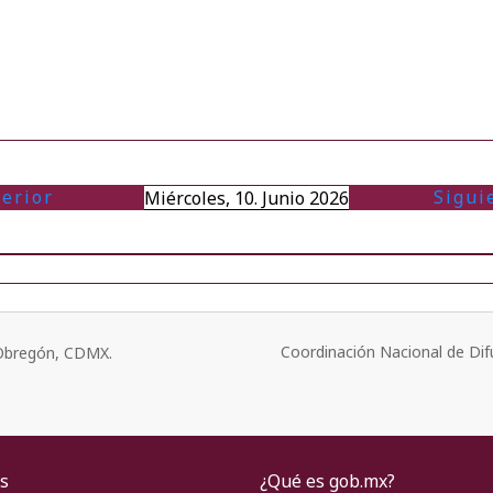
terior
Sigui
Miércoles, 10. Junio 2026
Coordinación Nacional de Dif
o Obregón, CDMX.
s
¿Qué es gob.mx?