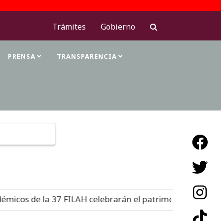
Trámites
Gobierno
PRENSA
TRANSPARENCIA
Type 2 or more characters for results.
os de la 37 FILAH celebrarán el patrimonio cultural
Nu