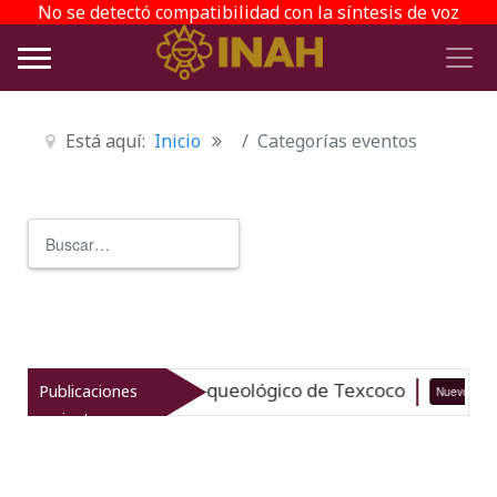
No se detectó compatibilidad con la síntesis de voz
Está aquí:
Inicio
Categorías eventos
Buscar
Type 2 or more characters for r
taliza el patrimonio arqueológico de Texcoco
Publicaciones
Nuevo
recientes