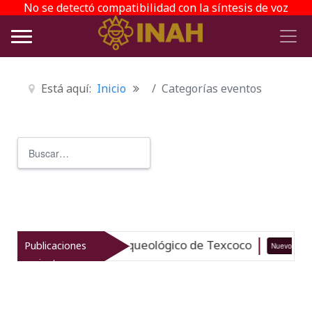
No se detectó compatibilidad con la síntesis de voz
Está aquí:
Inicio
Categorías eventos
Buscar
Type 2 or more characters for r
taliza el patrimonio arqueológico de Texcoco
Publicaciones
Nuevo
recientes