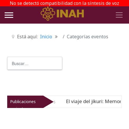
No se detectó compatibilidad con la síntesis de voz
Está aquí:
Inicio
Categorías eventos
Buscar
Type 2 or more characters for r
El viaje del jíkuri: Memorias compartidas en Cueva 
Publicaciones
recientes