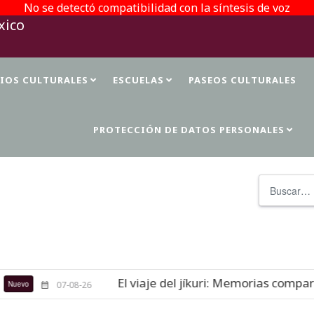
No se detectó compatibilidad con la síntesis de voz
TIOS CULTURALES
ESCUELAS
PASEOS CULTURALES
PROTECCIÓN DE DATOS PERSONALES
Buscar
El viaje del jíkuri: Memorias comparti
evo
07-08-26