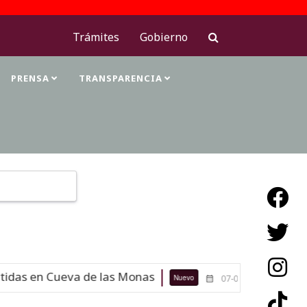
Trámites
Gobierno
PRENSA
TRANSPARENCIA
Type 2 or more characters for results.
das en Cueva de las Monas
Maestras
Nuevo
07-08-26