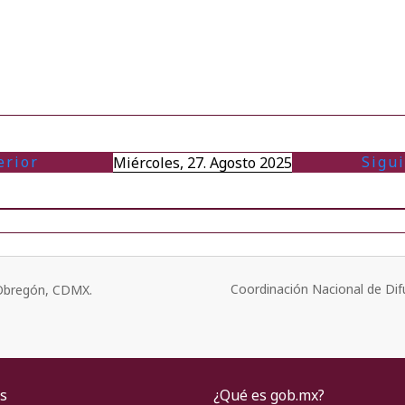
erior
Sigu
Miércoles, 27. Agosto 2025
Coordinación Nacional de Dif
o Obregón, CDMX.
s
¿Qué es gob.mx?