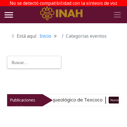
No se detectó compatibilidad con la síntesis de voz
Está aquí:
Inicio
Categorías eventos
Buscar
Type 2 or more characters for r
taliza el patrimonio arqueológico de Texcoco
Publicaciones
Nuevo
recientes