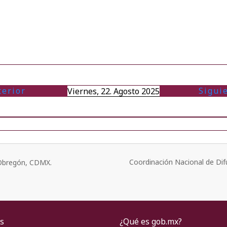
terior
Sigui
Viernes, 22. Agosto 2025
Coordinación Nacional de Dif
o Obregón, CDMX.
s
¿Qué es gob.mx?