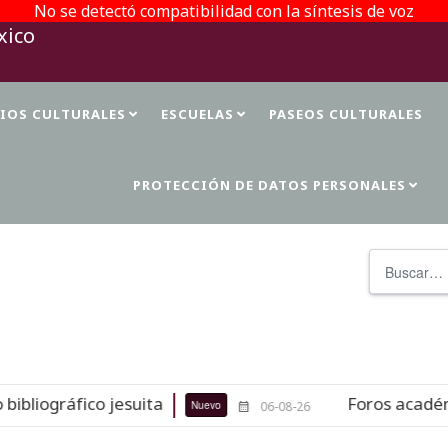
No se detectó compatibilidad con la síntesis de voz
TIOS CULTURALES
ESCUELAS
PASEOS CULTURALES
PROTECCIÓN DE DATOS PERSONALES
Buscar
liográfico jesuita
Foros académicos
Nuevo
06-08-26