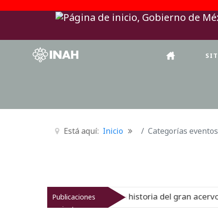
SI
Está aquí:
Inicio
Categorías eventos
nal del Virreinato muestra la historia del gran acervo bib
Publicaciones
recientes