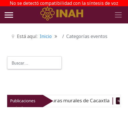
No se detectó compatibilidad con la síntesis de voz
Está aquí:
Inicio
Categorías eventos
Buscar
Type 2 or more characters for r
a y monitorea las pinturas murales de Cacaxtla
Publicaciones
Nuevo
recientes