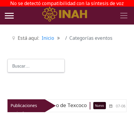
No se detectó compatibilidad con la síntesis de voz
Está aquí:
Inicio
Categorías eventos
Buscar
Type 2 or more characters for r
onio arqueológico de Texcoco
El vi
Publicaciones
Nuevo
07-08-26
recientes