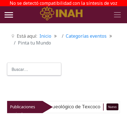
No se detectó compatibilidad con la síntesis de voz
Está aquí:
Inicio
Categorías eventos
Pinta tu Mundo
Buscar
Type 2 or more characters for r
liza el patrimonio arqueológico de Texcoco
Publicaciones
Nuevo
07
recientes