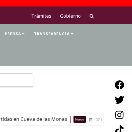
Trámites
Gobierno
PRENSA
TRANSPARENCIA
Type 2 or more characters for results.
das en Cueva de las Monas
Maestra
Nuevo
07-08-26