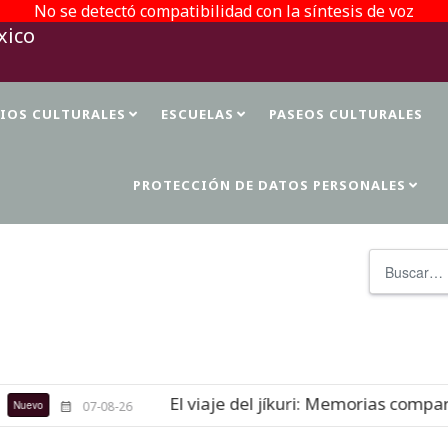
No se detectó compatibilidad con la síntesis de voz
TIOS CULTURALES
ESCUELAS
PASEOS CULTURALES
PROTECCIÓN DE DATOS PERSONALES
Buscar
El viaje del jíkuri: Memorias comparti
evo
07-08-26