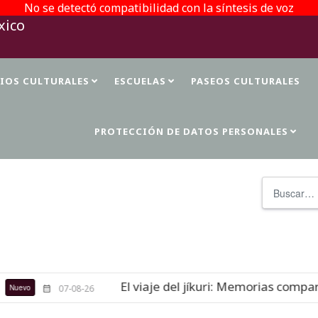
No se detectó compatibilidad con la síntesis de voz
TIOS CULTURALES
ESCUELAS
PASEOS CULTURALES
PROTECCIÓN DE DATOS PERSONALES
Buscar
El viaje del jíkuri: Memorias comparti
evo
07-08-26