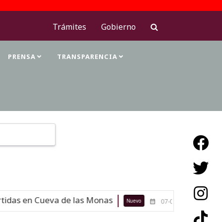
Trámites
Gobierno
PRENSA
TRANSPARENCIA
Type 2 or more characters for results.
das en Cueva de las Monas
Maestras
Nuevo
07-08-26