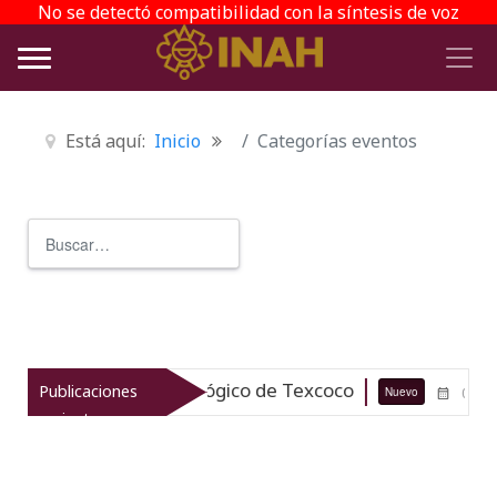
No se detectó compatibilidad con la síntesis de voz
Está aquí:
Inicio
Categorías eventos
Buscar
Type 2 or more characters for r
el patrimonio arqueológico de Texcoco
Publicaciones
Nuevo
07-08-26
recientes