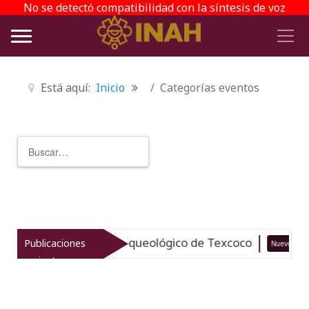
No se detectó compatibilidad con la síntesis de voz
Está aquí:
Inicio
Categorías eventos
Buscar
Type 2 or more characters for r
taliza el patrimonio arqueológico de Texcoco
Publicaciones
Nuevo
recientes