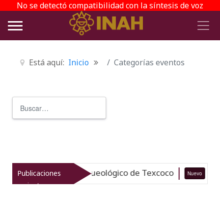
No se detectó compatibilidad con la síntesis de voz
Está aquí:
Inicio
Categorías eventos
Buscar
Type 2 or more characters for r
aliza el patrimonio arqueológico de Texcoco
Publicaciones
Nuevo
0
recientes