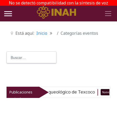
No se detectó compatibilidad con la síntesis de voz
Está aquí:
Inicio
Categorías eventos
Buscar
Type 2 or more characters for r
taliza el patrimonio arqueológico de Texcoco
Publicaciones
Nuevo
recientes