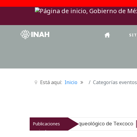
SI
Está aquí:
Inicio
Categorías eventos
NAH revitaliza el patrimonio arqueológico de Texcoco
Publicaciones
N
recientes