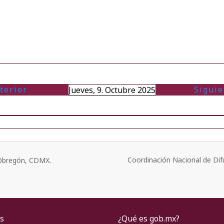
terior
Siguie
Jueves, 9. Octubre 2025
Coordinación Nacional de Dif
o Obregón, CDMX.
s
¿Qué es gob.mx?