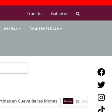
Trámites
Gobierno
PRENSA
TRANSPARENCIA
Type 2 or more characters for results.
idas en Cueva de las Monas
Maestra
Nuevo
07-08-26