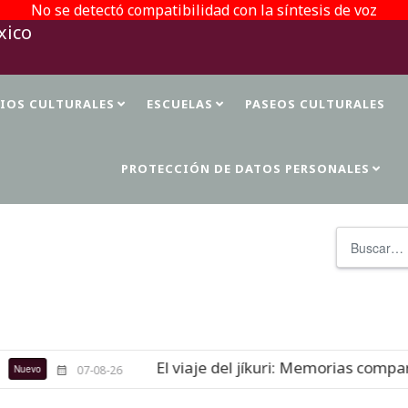
No se detectó compatibilidad con la síntesis de voz
TIOS CULTURALES
ESCUELAS
PASEOS CULTURALES
PROTECCIÓN DE DATOS PERSONALES
Buscar
El viaje del jíkuri: Memorias compart
uevo
07-08-26