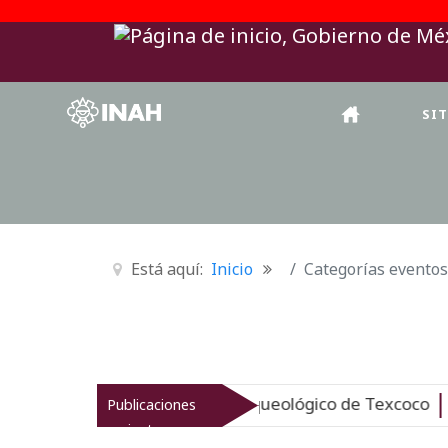
SI
Está aquí:
Inicio
Categorías eventos
H revitaliza el patrimonio arqueológico de Texcoco
Publicaciones
Nue
recientes