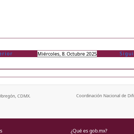
erior
Sigu
Miércoles, 8. Octubre 2025
Coordinación Nacional de Dif
o Obregón, CDMX.
s
¿Qué es gob.mx?