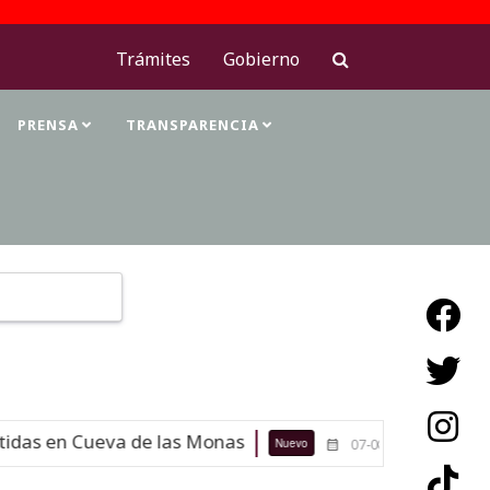
Trámites
Gobierno
PRENSA
TRANSPARENCIA
Type 2 or more characters for results.
das en Cueva de las Monas
Maestras
Nuevo
07-08-26