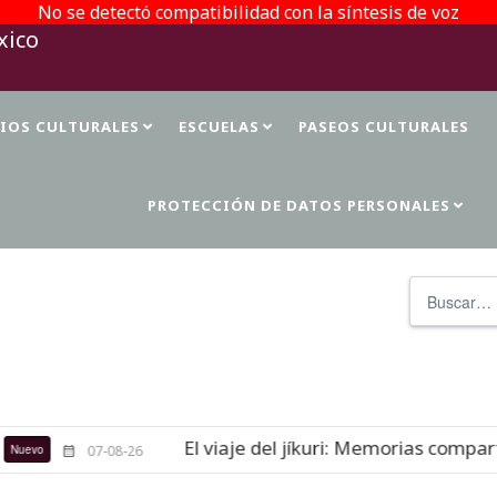
No se detectó compatibilidad con la síntesis de voz
TIOS CULTURALES
ESCUELAS
PASEOS CULTURALES
PROTECCIÓN DE DATOS PERSONALES
Buscar
El viaje del jíkuri: Memorias comparti
vo
07-08-26