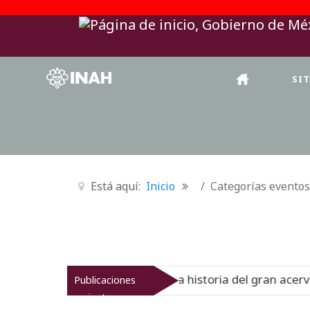
SI
Está aquí:
Inicio
Categorías eventos
nal del Virreinato muestra la historia del gran acervo bib
Publicaciones
recientes