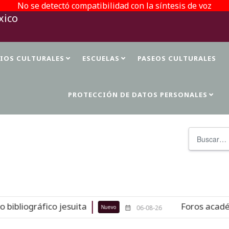
No se detectó compatibilidad con la síntesis de voz
TIOS CULTURALES
ESCUELAS
PASEOS CULTURALES
PROTECCIÓN DE DATOS PERSONALES
Buscar
liográfico jesuita
Foros académico
Nuevo
06-08-26