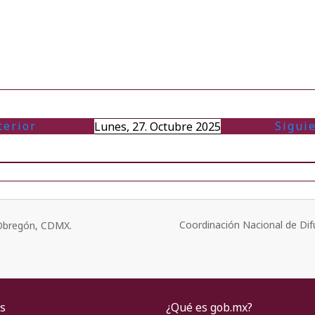
terior
Sigui
Lunes, 27. Octubre 2025
Coordinación Nacional de Dif
o Obregón, CDMX.
s
¿Qué es gob.mx?