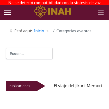
No se detectó compatibilidad con la síntesis de voz
Está aquí:
Inicio
Categorías eventos
Buscar
Type 2 or more characters for r
El viaje del jíkuri: Memorias compartidas en Cu
Publicaciones
-08-26
recientes