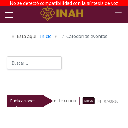
No se detectó compatibilidad con la síntesis de voz
Está aquí:
Inicio
Categorías eventos
Buscar
Type 2 or more characters for r
trimonio arqueológico de Texcoco
E
Publicaciones
Nuevo
07-08-26
recientes