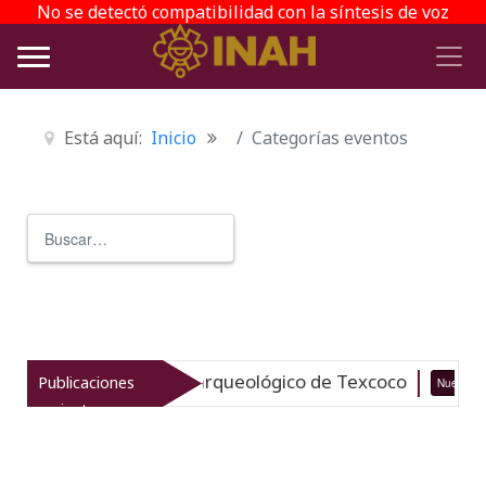
No se detectó compatibilidad con la síntesis de voz
Está aquí:
Inicio
Categorías eventos
Buscar
Type 2 or more characters for r
vitaliza el patrimonio arqueológico de Texcoco
Publicaciones
Nuevo
recientes