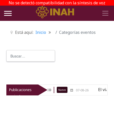
No se detectó compatibilidad con la síntesis de voz
Está aquí:
Inicio
Categorías eventos
Buscar
Type 2 or more characters for r
gico de Texcoco
El viaje del jíkur
Publicaciones
Nuevo
07-08-26
recientes