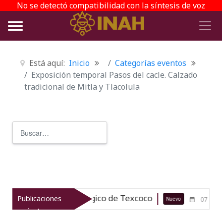
No se detectó compatibilidad con la síntesis de voz
Está aquí:
Inicio
Categorías eventos
Exposición temporal Pasos del cacle. Calzado
tradicional de Mitla y Tlacolula
Buscar
Type 2 or more characters for r
l patrimonio arqueológico de Texcoco
Publicaciones
Nuevo
07-08-26
recientes