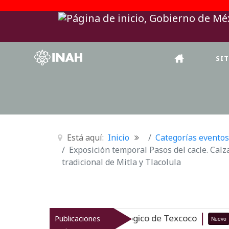
SI
Está aquí:
Inicio
Categorías eventos
Exposición temporal Pasos del cacle. Calz
tradicional de Mitla y Tlacolula
 el patrimonio arqueológico de Texcoco
Publicaciones
Nuevo
07-08-26