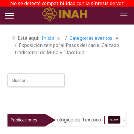
No se detectó compatibilidad con la síntesis de voz
Está aquí:
Inicio
Categorías eventos
Exposición temporal Pasos del cacle. Calzado
tradicional de Mitla y Tlacolula
Buscar
Type 2 or more characters for r
za el patrimonio arqueológico de Texcoco
Publicaciones
Nuevo
07-08
recientes