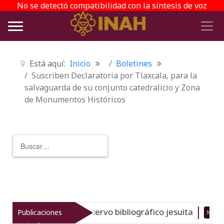
No se detectó compatibilidad con la síntesis de voz
Está aquí:
Inicio
Boletines
Suscriben Declaratoria por Tlaxcala, para la
salvaguarda de su conjunto catedralicio y Zona
de Monumentos Históricos
Buscar
Type 2 or more characters for r
l gran acervo bibliográfico jesuita
Publicaciones
Nuevo
06-08-26