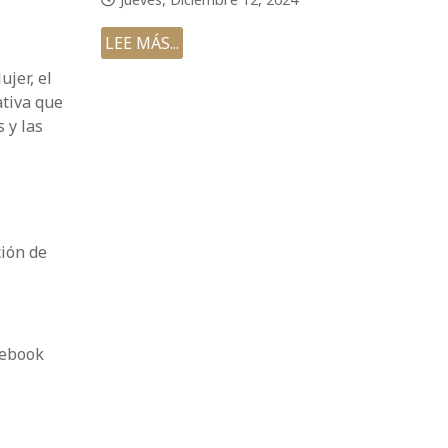
LEE MÁS...
ujer, el
ativa que
 y las
ción de
cebook