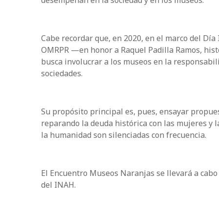
desempeñan en la sociedad y en los museos.
Cabe recordar que, en 2020, en el marco del Día I
OMRPR —en honor a Raquel Padilla Ramos, histor
busca involucrar a los museos en la responsabili
sociedades.
Su propósito principal es, pues, ensayar propues
reparando la deuda histórica con las mujeres y l
la humanidad son silenciadas con frecuencia.
El Encuentro Museos Naranjas se llevará a cabo d
del INAH.