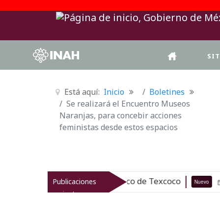
SI
Está aquí:
Inicio
Boletines
Se realizará el Encuentro Museos
Naranjas, para concebir acciones
feministas desde estos espacios
l patrimonio arqueológico de Texcoco
Publicaciones
Nuevo
07-08-26
recientes