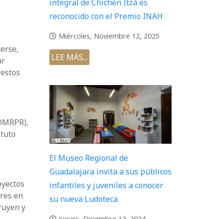
integral de Chichén Itzá es
reconocido con el Premio INAH
Miércoles, Noviembre 12, 2025
erse,
LEE MÁS...
ar
 estos
(OMRPR),
ituto
El Museo Regional de
Guadalajara invita a sus públicos
oyectos
infantiles y juveniles a conocer
eres en
su nueva Ludoteca
ruyen y
Jueves, Diciembre 12, 2024