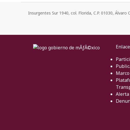
Insurgentes Sur 1940, col. Florida, C.P. 01030, Álvar
Enlace
Partic
Public
Marco 
Plataf
Trans
Alerta
Denun