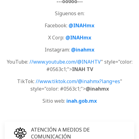
---oo0oo---
Síguenos en:
Facebook:
@INAHmx
X Corp:
@INAHmx
Instagram:
@inahmx
YouTube:
//www.youtube.com/@INAHTV
" style="color:
#0563c1;">
INAH TV
TikTok:
//www.tiktok.com/@inahmx?lang=es
"
style="color: #0563c1;">
@inahmx
Sitio web:
inah.gob.mx
ATENCIÓN A MEDIOS DE
COMUNICACIÓN