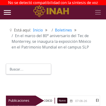
No se detectó compatibilidad con la síntesis de voz
Está aquí:
Inicio
Boletines
En el marco del 80° aniversario del Tec de
Monterrey, se inaugura la exposición México
en el Patrimonio Mundial en el campus SLP
Buscar
Type 2 or more characters for r
eológico de Texcoco
El viaje del j
Publicaciones
Nuevo
07-08-26