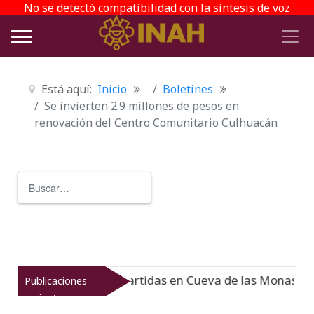
No se detectó compatibilidad con la síntesis de voz
Está aquí:
Inicio
Boletines
Se invierten 2.9 millones de pesos en
renovación del Centro Comunitario Culhuacán
Buscar
Type 2 or more characters for r
emorias compartidas en Cueva de las Monas
Publicaciones
Nuevo
07-
recientes