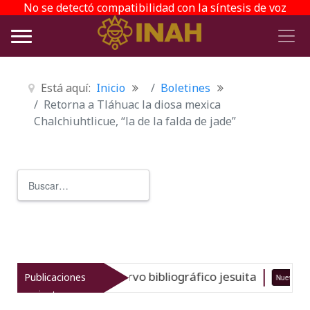
No se detectó compatibilidad con la síntesis de voz
Está aquí:
Inicio
Boletines
Retorna a Tláhuac la diosa mexica
Chalchiuhtlicue, “la de la falda de jade”
Buscar
Type 2 or more characters for r
l gran acervo bibliográfico jesuita
Publicaciones
Nuevo
06-08-26
recientes