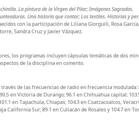
inilla. La pintura de la Virgen del Pilar;
Imágenes Sagradas.
punteaduras. Una historia que contar;
Los textiles. Historias y pe
uecidos con la participación de Liliana Giorguili, Rosa García
orre, Sandra Cruz y Javier Vázquez.
adores, los programas incluyen cápsulas temáticas de dos min
spectos de la disciplina en comento.
 través de las frecuencias de radio en frecuencia modulada: 
90.5 en Victoria de Durango; 96.1 en Chihuahua capital; 103.
 101.1 en Tapachula, Chiapas; 104.3 en Coatzacoalcos, Veracru
ja California Sur; 89.1 en Culiacán de Rosales y 104.7 en To