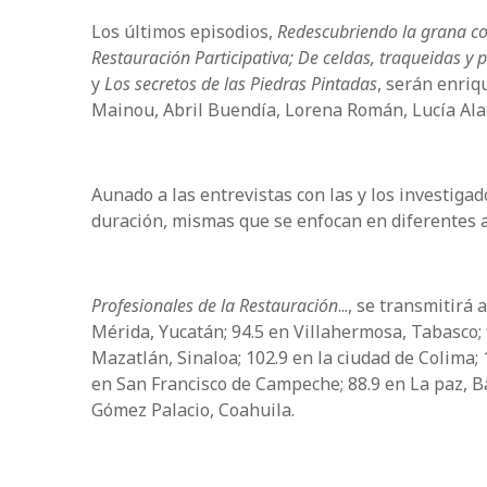
Los últimos episodios,
Redescubriendo la grana coch
Restauración Participativa;
De celdas, traqueidas y 
y
Los secretos de las Piedras Pintadas
, serán enriq
Mainou,
Abril Buendía, Lorena Román, Lucía Alat
Aunado a las entrevistas con las y los investig
duración, mismas que se enfocan en diferentes a
Profesionales de la Restauración
...,
se transmitirá a
Mérida, Yucatán; 94.5 en Villahermosa, Tabasco; 
Mazatlán, Sinaloa; 102.9 en la ciudad de Colima;
en San Francisco de Campeche; 88.9 en La paz, Ba
Gómez Palacio, Coahuila.