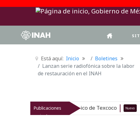
SI
Está aquí:
Inicio
Boletines
Lanzan serie radiofónica sobre la labor
de restauración en el INAH
rimonio arqueológico de Texcoco
El
Publicaciones
Nuevo
07-08-26
recientes