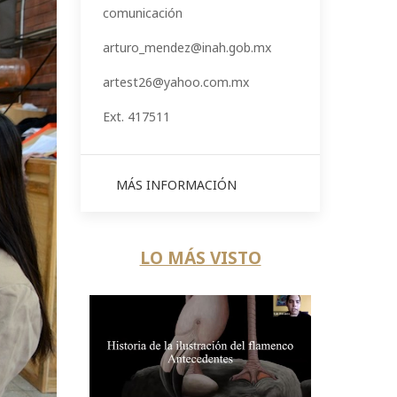
comunicación
arturo_mendez@inah.gob.mx
artest26@yahoo.com.mx
Ext. 417511
MÁS INFORMACIÓN
LO MÁS VISTO