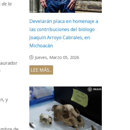
 de la
Develarán placa en homenaje a
las contribuciones del biólogo
Joaquín Arroyo Cabrales, en
Michoacán
Jueves, Marzo 05, 2026
taurador
s
LEE MÁS...
n, y
iembre de