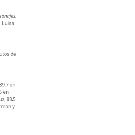
rsonajes,
, Luisa
utos de
89.7 en
5 en
z; 88.5
rreón y