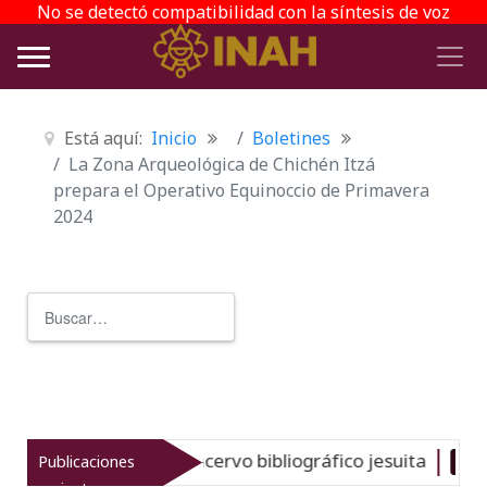
No se detectó compatibilidad con la síntesis de voz
Está aquí:
Inicio
Boletines
La Zona Arqueológica de Chichén Itzá
prepara el Operativo Equinoccio de Primavera
2024
Buscar
Type 2 or more characters for r
a del gran acervo bibliográfico jesuita
Publicaciones
Nuevo
06-08-26