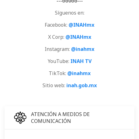
---oo0oo---
Síguenos en:
Facebook:
@INAHmx
X Corp:
@INAHmx
Instagram:
@inahmx
YouTube:
INAH TV
TikTok:
@inahmx
Sitio web:
inah.gob.mx
ATENCIÓN A MEDIOS DE
COMUNICACIÓN