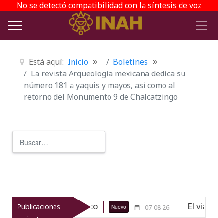
No se detectó compatibilidad con la síntesis de voz
Está aquí:
Inicio
Boletines
La revista Arqueología mexicana dedica su
número 181 a yaquis y mayos, así como al
retorno del Monumento 9 de Chalcatzingo
Buscar
Type 2 or more characters for r
lógico de Texcoco
El viaje del jík
Publicaciones
Nuevo
07-08-26