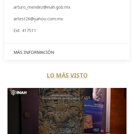
arturo_mendez@inah.gob.mx
artest26@yahoo.com.mx
Ext. 417511
MÁS INFORMACIÓN
LO MÁS VISTO