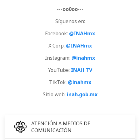
---oo0oo---
Síguenos en:
Facebook:
@INAHmx
X Corp:
@INAHmx
Instagram:
@inahmx
YouTube:
INAH TV
TikTok:
@inahmx
Sitio web:
inah.gob.mx
ATENCIÓN A MEDIOS DE
COMUNICACIÓN