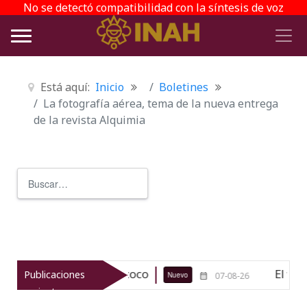
No se detectó compatibilidad con la síntesis de voz
Está aquí:
Inicio
Boletines
La fotografía aérea, tema de la nueva entrega
de la revista Alquimia
Buscar
Type 2 or more characters for r
eológico de Texcoco
El viaje del j
Publicaciones
Nuevo
07-08-26
recientes